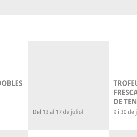
TROFEU NITS A LA
FRESC
DE TEN
del 13 al 17 de juliol
9 i 30 de 