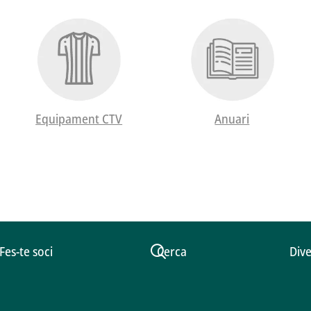
Equipament CTV
Anuari
Fes-te soci
Cerca
Dive