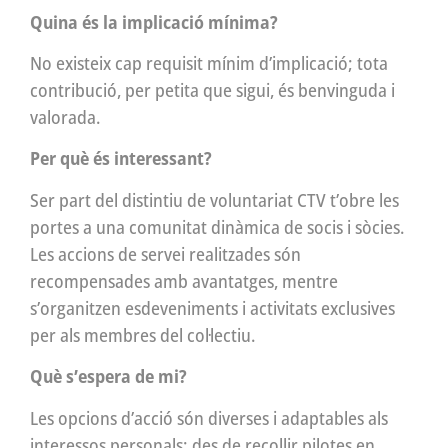
Quina és la implicació mínima?
No existeix cap requisit mínim d’implicació; tota
contribució, per petita que sigui, és benvinguda i
valorada.
Per què és interessant?
Ser part del distintiu de voluntariat CTV t’obre les
portes a una comunitat dinàmica de socis i sòcies.
Les accions de servei realitzades són
recompensades amb avantatges, mentre
s’organitzen esdeveniments i activitats exclusives
per als membres del col·lectiu.
Què s’espera de mi?
Les opcions d’acció són diverses i adaptables als
interessos personals: des de recollir pilotes en