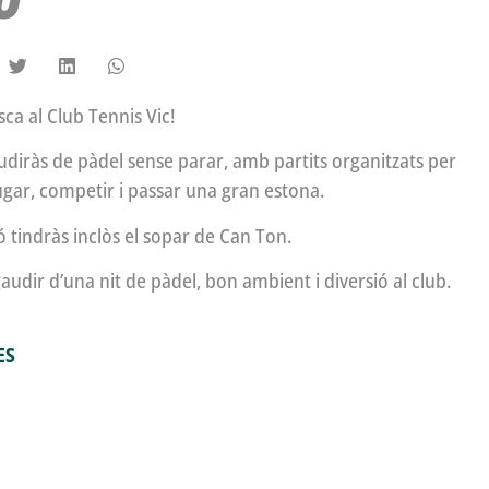
esca al Club Tennis Vic!
udiràs de pàdel sense parar, amb partits organitzats per
ugar, competir i passar una gran estona.
ó tindràs inclòs el sopar de Can Ton.
gaudir d’una nit de pàdel, bon ambient i diversió al club.
ES