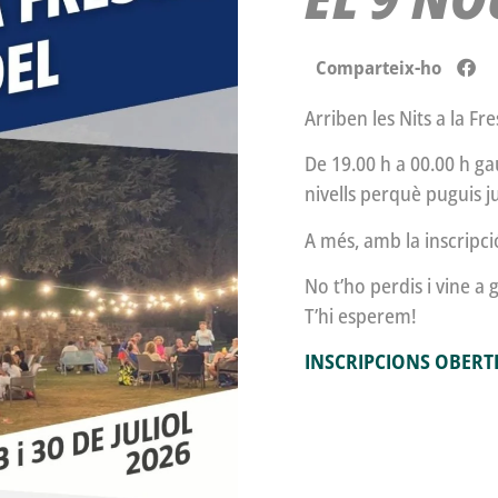
Comparteix-ho
Arriben les Nits a la Fr
De 19.00 h a 00.00 h ga
nivells perquè puguis j
A més, amb la inscripci
No t’ho perdis i vine a 
T’hi esperem!
INSCRIPCIONS OBERT