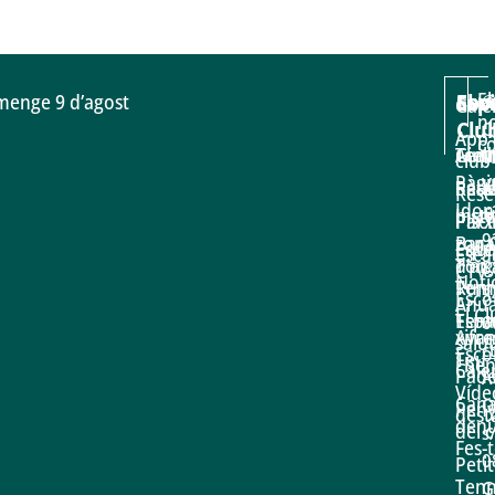
El
El
Esp
Soci
Ser
menge 9 d’agost
Gale
n
Clu
C
App 
c
Tenn
Ateli
Gim
T
club
Pàgin
V
Pàde
Peta
Rest
Rese
Idon
+
Insti
piste
Pisci
Parx
9
zona
Bar 
Esde
Equ
Esca
d’ai
Ton 
8
CTV
Notí
Rum
Tenn
3
Esco
Anua
El C
Tenn
Espa
6
xifre
Avan
salut
c
Esco
Teu
i be
Cale
Pàde
A
Víde
Cana
O
Peny
dest
denú
del 
s
Fes-t
0
Petit
Tenn
G