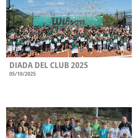
DIADA DEL CLUB 2025
05/10/2025