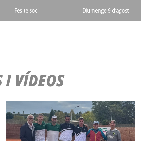
Diumenge 9 d’agost
Fes-te soci
 I VÍDEOS