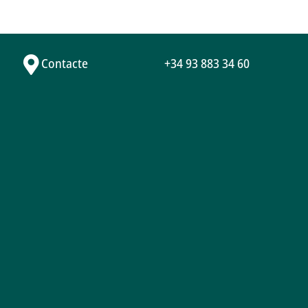
Contacte
+34 93 883 34 60