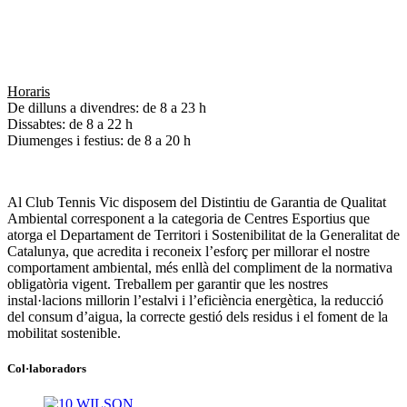
+34 93 883 34 60
ctv@clubtennisvic.cat
Avinguda Olímpia s/n
08503 Gurb
Horaris
De dilluns a divendres: de 8 a 23 h
Dissabtes: de 8 a 22 h
Diumenges i festius: de 8 a 20 h
Al Club Tennis Vic disposem del Distintiu de Garantia de Qualitat
Ambiental corresponent a la categoria de Centres Esportius que
atorga el Departament de Territori i Sostenibilitat de la Generalitat de
Catalunya, que acredita i reconeix l’esforç per millorar el nostre
comportament ambiental, més enllà del compliment de la normativa
obligatòria vigent. Treballem per garantir que les nostres
instal·lacions millorin l’estalvi i l’eficiència energètica, la reducció
del consum d’aigua, la correcte gestió dels residus i el foment de la
mobilitat sostenible.
Col·laboradors