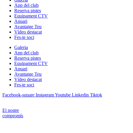
App del club
Reserva pistes
Equipament CTV
Anuari
Avantatge Teu
Vídeo destacat
Fes-te soci
Galeria
App del club
Reserva pistes
Equipament CTV
Anuari
Avantatge Teu
Vídeo destacat
Fes-te soci
Facebook-square
Instagram
Youtube
Linkedin
Tiktok
El nostre
compromís