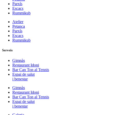
Parxís
Escacs
Rummikub
Atelier
Petanca
Parxís
Escacs
Rummikub
Serveis
Gimnàs
Restaurant Idoni
Bar Can Ton al Tennis
Espai de salut
i benestar
Gimnàs
Restaurant Idoni
Bar Can Ton al Tennis
Espai de salut
i benestar
Galeria