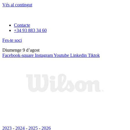
Vés al contingut
Contacte
+34 93 883 34 60
Fes-te soci
Diumenge 9 d’agost
Facebook-square
Instagram
Youtube
Linkedin
Tiktok
2023
-
2024
-
2025
-
2026