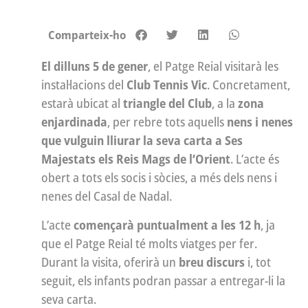
Comparteix-ho
El dilluns 5 de gener
, el Patge Reial visitarà les
instal·lacions del
Club Tennis Vic
. Concretament,
estarà ubicat al
triangle del Club
, a la
zona
enjardinada
, per rebre tots aquells
nens i nenes
que vulguin lliurar la seva carta a Ses
Majestats els Reis Mags de l’Orient
. L’acte és
obert a tots els socis i sòcies, a més dels nens i
nenes del Casal de Nadal.
L’acte
començarà puntualment a les 12 h
, ja
que el Patge Reial té molts viatges per fer.
Durant la visita, oferirà un
breu discurs
i, tot
seguit, els infants podran passar a entregar-li la
seva carta.