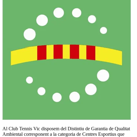
Al Club Tennis Vic disposem del Distintiu de Garantia de Qualitat
Ambiental corresponent a la categoria de Centres Esportius que