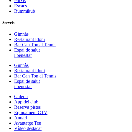
Parxís
Escacs
Rummikub
Serveis
Gimnàs
Restaurant Idoni
Bar Can Ton al Tennis
Espai de salut
i benestar
Gimnàs
Restaurant Idoni
Bar Can Ton al Tennis
Espai de salut
i benestar
Galeria
App del club
Reserva pistes
Equipament CTV
Anuari
Avantatge Teu
Vídeo destacat