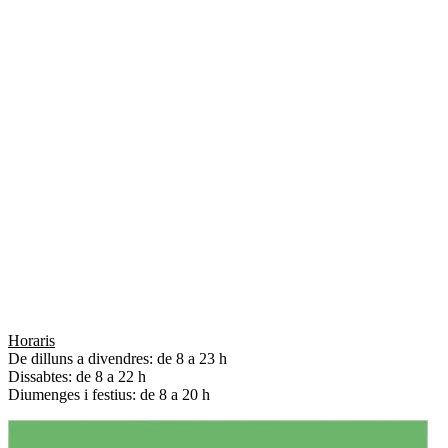
© CLUB TENNIS VIC
+34 93 883 34 60
ctv@clubtennisvic.cat
Avinguda Olímpia s/n
08503 Gurb
Horaris
De dilluns a divendres: de 8 a 23 h
Dissabtes: de 8 a 22 h
Diumenges i festius: de 8 a 20 h