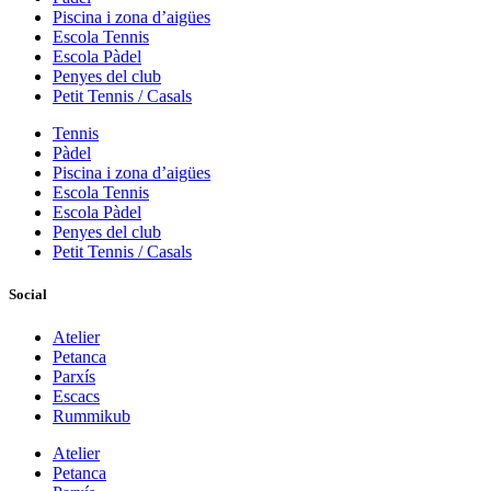
Piscina i zona d’aigües
Escola Tennis
Escola Pàdel
Penyes del club
Petit Tennis / Casals
Tennis
Pàdel
Piscina i zona d’aigües
Escola Tennis
Escola Pàdel
Penyes del club
Petit Tennis / Casals
Social
Atelier
Petanca
Parxís
Escacs
Rummikub
Atelier
Petanca