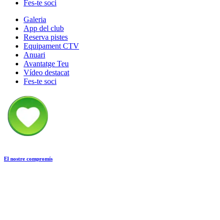
Fes-te soci
Galeria
App del club
Reserva pistes
Equipament CTV
Anuari
Avantatge Teu
Vídeo destacat
Fes-te soci
El nostre compromís