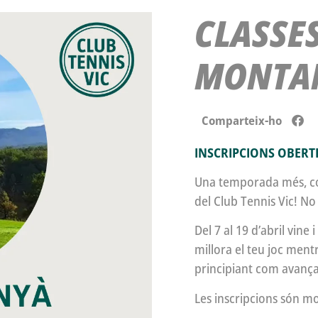
CLASSES
MONTA
Comparteix-ho
INSCRIPCIONS OBERT
Una temporada més, come
del Club Tennis Vic! No 
Del 7 al 19 d’abril vine
millora el teu joc ment
principiant com avança
Les inscripcions són mo