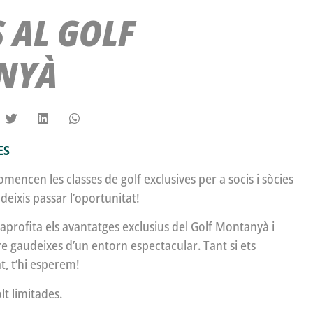
 AL GOLF
NYÀ
ES
ncen les classes de golf exclusives per a socis i sòcies
deixis passar l’oportunitat!
 i aprofita els avantatges exclusius del Golf Montanyà i
re gaudeixes d’un entorn espectacular. Tant si ets
t, t’hi esperem!
lt limitades.