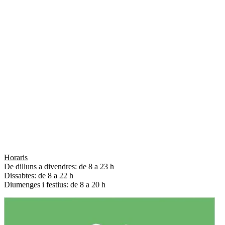
© CLUB TENNIS VIC
+34 93 883 34 60
ctv@clubtennisvic.cat
Avinguda Olímpia s/n
08503 Gurb
Horaris
De dilluns a divendres: de 8 a 23 h
Dissabtes: de 8 a 22 h
Diumenges i festius: de 8 a 20 h