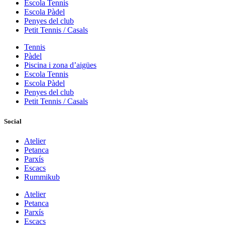
Escola Tennis
Escola Pàdel
Penyes del club
Petit Tennis / Casals
Tennis
Pàdel
Piscina i zona d’aigües
Escola Tennis
Escola Pàdel
Penyes del club
Petit Tennis / Casals
Social
Atelier
Petanca
Parxís
Escacs
Rummikub
Atelier
Petanca
Parxís
Escacs